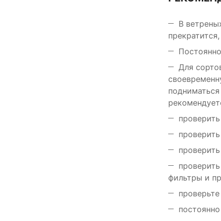
В ветрены
прекратится,
Постоянно
Для сортов
своевременну
подниматься 
рекомендует
проверить
проверить
проверить
проверить
фильтры и п
проверьте
постоянно