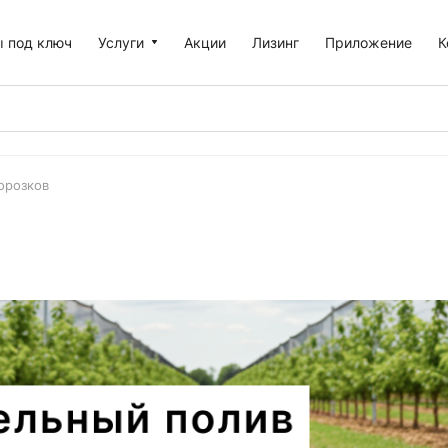
 под ключ
Услуги
Акции
Лизинг
Приложение
К
орозков