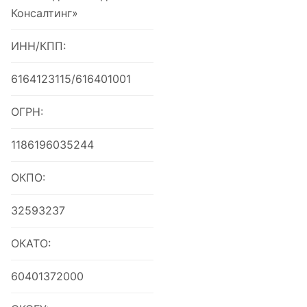
Консалтинг»
ИНН/КПП:
6164123115/616401001
ОГРН:
1186196035244
ОКПО:
32593237
ОКАТО:
60401372000