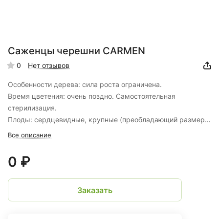
Саженцы черешни CARMEN
0
Нет отзывов
Особенности дерева: сила роста ограничена.
Время цветения: очень поздно. Самостоятельная
стерилизация.
Плоды: сердцевидные, крупные (преобладающий размер
30+), ярко-красного цвета, мякоть средней плотности.
Все описание
Замечательные вкусовые качества, высокое содержание
сахара. Хорошая и постоянная производительность. Сбор:
0 ₽
12 дней после Б. Бурлата.
Рекомендуемые опылители: Ферровия, Кордия и Регина.
Заказать