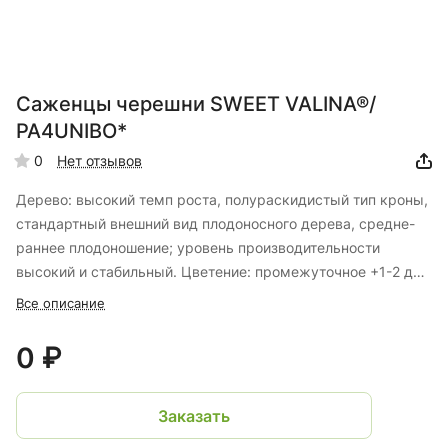
Саженцы черешни SWEET VALINA®/
PA4UNIBO*
0
Нет отзывов
Дерево: высокий темп роста, полураскидистый тип кроны,
стандартный внешний вид плодоносного дерева, средне-
раннее плодоношение; уровень производительности
высокий и стабильный. Цветение: промежуточное +1-2 дня
B.Burlat Самоопыляющийся (аллели S3S4’). Плоды крупные
Все описание
(преобладающий калибр 32-34 мм), сердцевидные. Цвет
ярко-красный (по шкале 4 CTIFL*) по мере созревания
0 ₽
превращается в насыщенный пурпурно-красный ( по
шкале 5 CTIFL). Мякоть благородной консистенции,
Заказать
ароматная, приятная на вкус. Сбор урожая:
среднепромежуточный, +20 дней B.Burlat; отличные