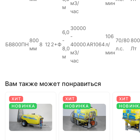
м3/
мин
м
час
30000
6,0
-
106
800
-
70/80
800
БВ800ПН
8
12
2+Ф
40000
AR1064
л/
мм
8,0
л.с.
Лт
м3/
мин
м
час
Вам также может понравиться
ХИТ
ХИТ
ХИТ
НОВИНКА
НОВИНКА
НОВИНК