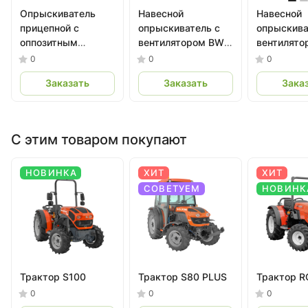
Опрыскиватель
Навесной
Навесной
прицепной с
опрыскиватель с
опрыскива
оппозитным
вентилятором BW –
вентилято
вентилятором BW –
PN
0
0
0
DVR TOWER
Заказать
Заказать
Зака
С этим товаром покупают
НОВИНКА
ХИТ
ХИТ
СОВЕТУЕМ
НОВИНК
Трактор S100
Трактор S80 PLUS
Трактор R
0
0
0