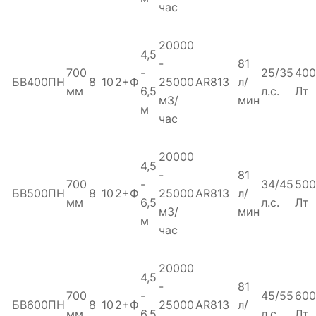
час
20000
4,5
-
81
700
-
25/35
400
БВ400ПН
8
10
2+Ф
25000
AR813
л/
мм
6,5
л.с.
Лт
м3/
мин
м
час
20000
4,5
-
81
700
-
34/45
500
БВ500ПН
8
10
2+Ф
25000
AR813
л/
мм
6,5
л.с.
Лт
м3/
мин
м
час
20000
4,5
-
81
700
-
45/55
600
БВ600ПН
8
10
2+Ф
25000
AR813
л/
мм
6,5
л.с.
Лт