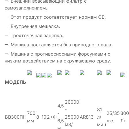
Внешний всасывающий фильтр с
самозаполнением.
Этот продукт соответствует нормам CE.
Внутренняя мешалка.
Трехточечная зацепка.
Машина поставляется без приводного вала.
Машина с противосносными форсунками с
низким воздействием на окружающую среду.
МОДЕЛЬ
20000
4,5
-
81
700
-
25/35
300
БВ300ПН
8
10
2+Ф
25000
AR813
л/
мм
6,5
л.с.
Лт
м3/
мин
м